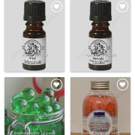
Lägg
Lägg
till i
till i
önskelistan
önskelistan
Parfymolja Viol
Parfymolja Orkidè
45
kr
45
kr
Lägg
Lägg
till i
till i
önskelistan
önskelistan
Badkula Äpple 10-pack
Badsalt Magnolia 500g