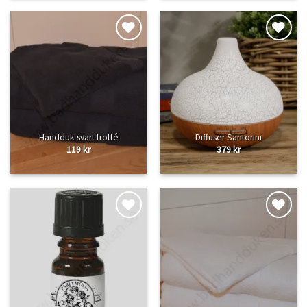
Lägg
Lägg
till i
till i
önskelistan
önskelistan
Handduk svart frotté
Diffuser Santorini
119
kr
379
kr
Lägg
Lägg
till i
till i
önskelistan
önskelistan