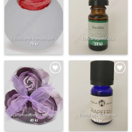
Lägg
Lägg
till i
till i
önskelistan
önskelistan
Badbomb Romantique
Eterisk olja Basilika
79
kr
59
kr
Lägg
Lägg
till i
till i
önskelistan
önskelistan
Hjärta med tre lila tvålrosor
Eterisk olja Grapefrukt
49
kr
59
kr