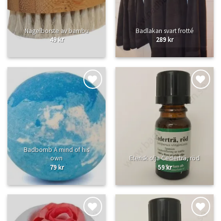
Nagelborste av bambu
Badlakan svart frotté
49
kr
289
kr
Lägg
Lägg
till i
till i
önskelistan
önskelistan
Badbomb A mind of his
own
Eterisk olja Cederträ, röd
79
kr
59
kr