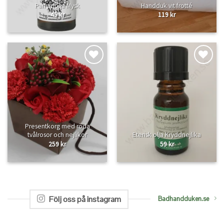
Parfymolja Mysk
Handduk vit frotté
45
kr
119
kr
Lägg
Lägg
till i
till i
önskelistan
önskelistan
Presentkorg med röda
tvålrosor och nejlikor
Eterisk olja Kryddnejlika
259
kr
59
kr
Följ oss på instagram
Badhandduken.se