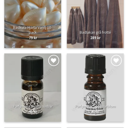
Lägg
Lägg
till i
till i
önskelistan
önskelistan
Badkula Hjärta Vanilj 10-
pack
Badlakan grå frotté
79
kr
289
kr
Lägg
Lägg
till i
till i
önskelistan
önskelistan
Parfymolja Svarta Vinbär
Parfymolja Sommarblom
45
kr
45
kr