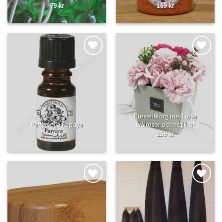
79
kr
169
kr
Lägg
Lägg
till i
till i
önskelistan
önskelistan
Presentkorg med rosa
Parfymolja Papaya
tvålrosor och nejlikor
45
kr
259
kr
Lägg
Lägg
till i
till i
önskelistan
önskelistan