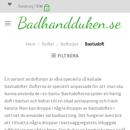
Skip
Varukorg /
0
kr
0
to
content
Hem
/
Dofter
/
Doftoljor
/
Bastudoft
FILTRERA
En variant av doftoljor är våra speciella så kallade
bastudofter. Dofterna är speciellt anpassade för att man ska
kunna använda de i en bastu. Bastudofterna spider en härlig
doft i bastun och bidrar till en ökad avslappning och fräsh
känsla. Man kan droppa i några droppar av bastudoften i
vattnet du använder vid badkastning. Det fungerar även bra
att tillsätta några droppar i bastuaggregatets inbyggda
luftfuktare om sådan finns. Om du har en torrbastu men ändå