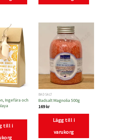
Lägg
Lägg
till i
till i
önskelistan
önskelistan
BADSALT
on, Ingefära och
Badsalt Magnolia 500g
alaya
169
kr
Lägg till i
 till i
varukorg
ukorg