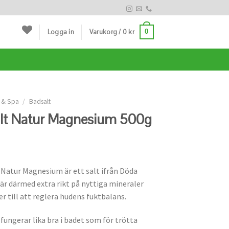
Logga in
Varukorg /
0
kr
0
 & Spa
/
Badsalt
lt Natur Magnesium 500g
 Natur Magnesium är ett salt ifrån Döda
är därmed extra rikt på nyttiga mineraler
r till att reglera hudens fuktbalans.
fungerar lika bra i badet som för trötta