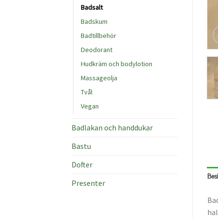
Badsalt
Badskum
Badtillbehör
Deodorant
Hudkräm och bodylotion
Massageolja
Tvål
Vegan
Badlakan och handdukar
Bastu
Dofter
Bes
Presenter
Bad
hal