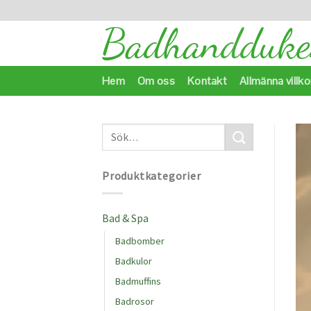
Skip
to
content
Hem
Om oss
Kontakt
Allmänna villko
Produktkategorier
Bad & Spa
Badbomber
Badkulor
Badmuffins
Badrosor