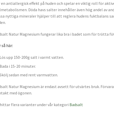
 en antiallergisk effekt på huden och spelar en viktig roll för akt
lmetabolismen. Döda havs salter innehåller även hög andel av and
sa nyttiga mineraler hjälper till att reglera hudens fuktbalans 
en.
salt Natur Magnesium fungerar lika bra i badet som för trötta föt
 så här:
Lös upp 150-200g salt i varmt vatten.
Bada i 15-20 minuter.
Skölj sedan med rent varmvatten.
salt Natur Magnesium är endast avsett för utvärtes bruk. Förvara 
ntakt med ögonen.
hittar flera varianter under vår kategori
Badsalt