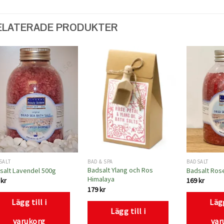
ELATERADE PRODUKTER
Lägg
Lägg
till i
till i
önskelistan
önskelistan
SALT
BAD & SPA
BADSALT
Badsalt Ylang och Ros
salt Lavendel 500g
Badsalt Ros
Himalaya
9
kr
169
kr
179
kr
Lägg till i
Lägg
Lägg till i
varukorg
var