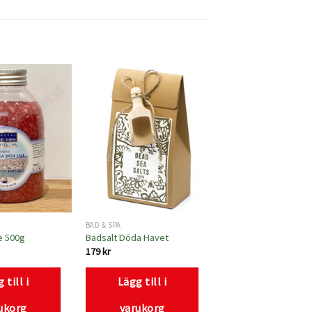
Lägg
Lägg
till i
till i
önskelistan
önskelistan
BAD & SPA
e 500g
Badsalt Döda Havet
179
kr
 till i
Lägg till i
ukorg
varukorg