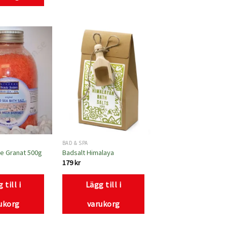
Lägg
Lägg
till i
till i
önskelistan
önskelistan
BAD & SPA
e Granat 500g
Badsalt Himalaya
179
kr
 till i
Lägg till i
ukorg
varukorg