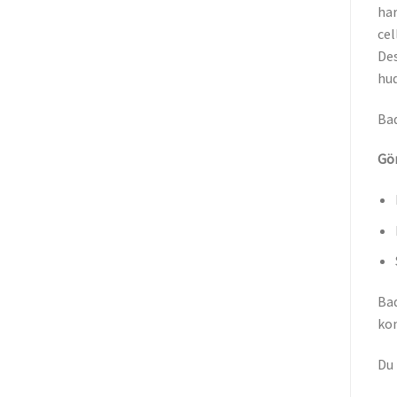
har
cel
Des
hud
Bad
Gör
Bad
ko
Du 