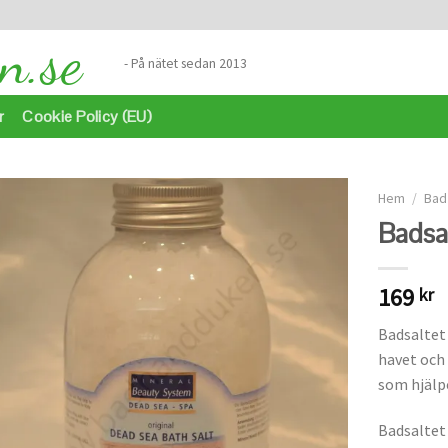
- På nätet sedan 2013
r
Cookie Policy (EU)
Hem
/
Bad
Badsa
Lägg
till i
169
kr
önskelistan
Badsaltet
havet och 
som hjälpe
Badsaltet 