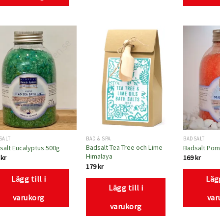
Lägg
Lägg
till i
till i
önskelistan
önskelistan
SALT
BAD & SPA
BADSALT
Badsalt Tea Tree och Lime
salt Eucalyptus 500g
Badsalt Pom
Himalaya
9
kr
169
kr
179
kr
Lägg till i
Lägg
Lägg till i
varukorg
var
varukorg