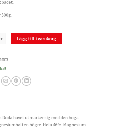
otbadet.
 500g.
tur Magnesium 500g mängd
Lägg till i varukorg
54573
salt
n Döda havet utmärker sig med den höga
magnesiumhalten högre. Hela 46%. Magnesium