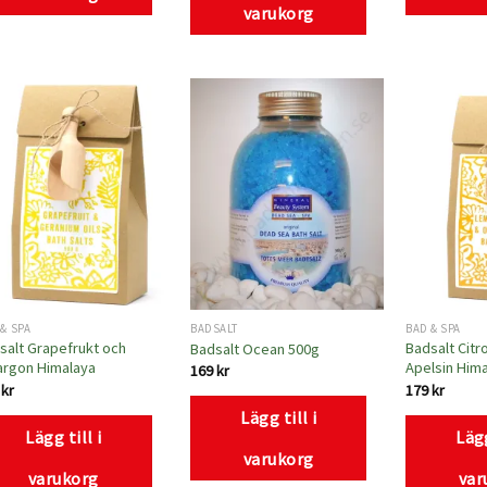
varukorg
Lägg
Lägg
till i
till i
önskelistan
önskelistan
& SPA
BADSALT
BAD & SPA
salt Grapefrukt och
Badsalt Citr
Badsalt Ocean 500g
argon Himalaya
Apelsin Him
169
kr
9
kr
179
kr
Lägg till i
Lägg till i
Lägg
varukorg
varukorg
var