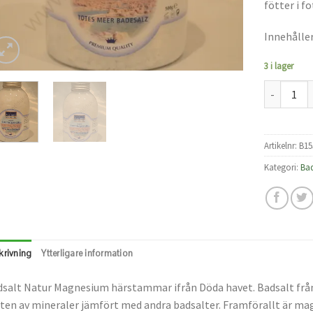
fötter i f
Innehåller
3 i lager
Badsalt Na
Artikelnr:
B15
Kategori:
Bad
krivning
Ytterligare information
salt Natur Magnesium härstammar ifrån Döda havet. Badsalt frå
ten av mineraler jämfört med andra badsalter. Framförallt är 