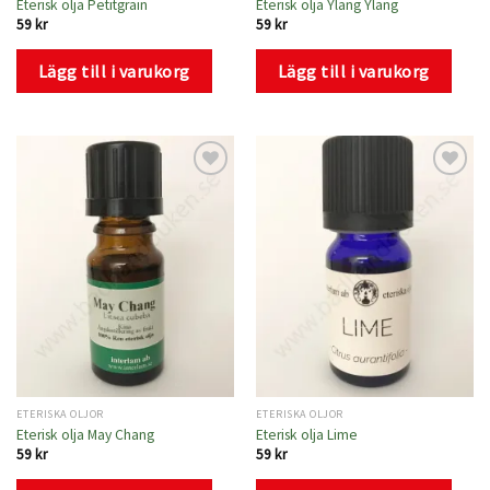
Eterisk olja Petitgrain
Eterisk olja Ylang Ylang
59
kr
59
kr
Lägg till i varukorg
Lägg till i varukorg
Lägg
Lägg
till i
till i
önskelistan
önskelistan
ETERISKA OLJOR
ETERISKA OLJOR
Eterisk olja May Chang
Eterisk olja Lime
59
kr
59
kr