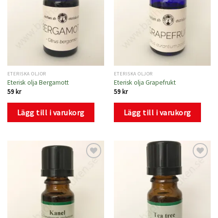
ETERISKA OLJOR
ETERISKA OLJOR
Eterisk olja Bergamott
Eterisk olja Grapefrukt
59
kr
59
kr
Lägg till i varukorg
Lägg till i varukorg
Lägg
Lägg
till i
till i
önskelistan
önskelistan