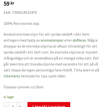
59
kr
EAN: 7350024532470
100% Ren eterisk olja.
Använd eteriska oljor för att sprida väldoft i ditt hem
antingen med hjälp av
aromalampor
eller
doftkrus
. Några
droppar av de eteriska oljorna är oftast tillräckligt för att
sprida väldoft i ett helt rum. De eteriska oljorna är mycket
mångsidiga och är användbara på en mängd olika sätt. Det
går även bra att blanda oljorna med varandra för att på så
sätt skapa din egen personliga favoritdoft. Titta även in på
Interlams
hemsida för tips samt idéer.
Flaskan rymmer ca 10ml
6 i lager
Eterisk olja Basilika mängd
Lägg till i varukorg