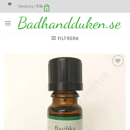
Skip
Varukorg /
0
kr
0
to
content
FILTRERA
Lägg
till i
önskelistan