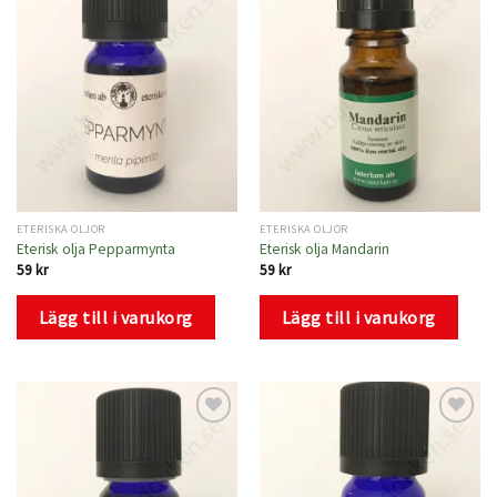
Lägg
Lägg
till i
till i
önskelistan
önskelistan
ETERISKA OLJOR
ETERISKA OLJOR
Eterisk olja Pepparmynta
Eterisk olja Mandarin
59
kr
59
kr
Lägg till i varukorg
Lägg till i varukorg
Lägg
Lägg
till i
till i
önskelistan
önskelistan