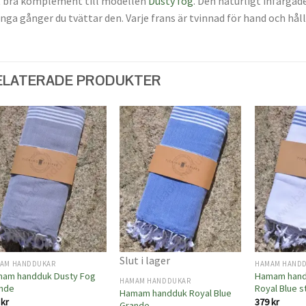
 bra komplement till modellen
Dusty fog
. Den naturligt infärgad
ga gånger du tvättar den. Varje frans är tvinnad för hand och håll
ELATERADE PRODUKTER
Lägg
Lägg
till i
till i
önskelistan
önskelistan
Slut i lager
AM HANDDUKAR
HAMAM HAND
am handduk Dusty Fog
Hamam hand
HAMAM HANDDUKAR
nde
Royal Blue s
Hamam handduk Royal Blue
9
kr
379
kr
Grande