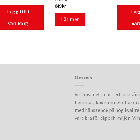
649
kr
Lägg till i
Lägg
Läs mer
varukorg
var
Om oss
Vi strävar efter att erbjuda vår
hemmet, badrummet eller ert 
med hänseende på hög kvalitét
vara bra för dig och miljön. Vi