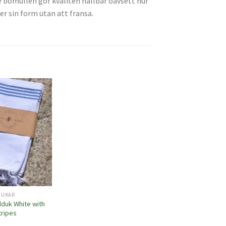
e bomullen gör kvalitén hållbar oavsett hur
er sin form utan att fransa.
Lägg
till i
önskelistan
DUKAR
duk White with
tripes