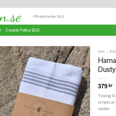
- På nätet sedan 2013
r
Cookie Policy (EU)
Hem
/
Bad
Hamam
Dusty
Lägg
till i
önskelistan
379
kr
Ticking S
stripes ä
ränder.