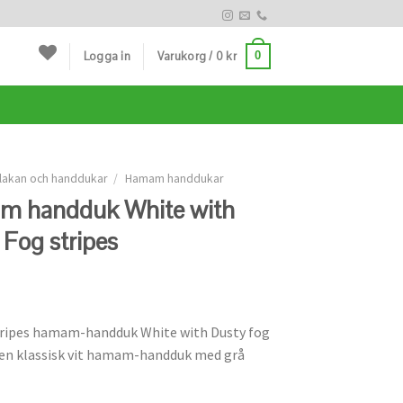
Logga in
Varukorg /
0
kr
0
lakan och handdukar
/
Hamam handdukar
 handduk White with
 Fog stripes
tripes hamam-handduk White with Dusty fog
r en klassisk vit hamam-handduk med grå