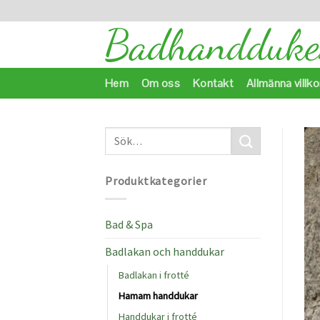
Skip
to
content
Hem
Om oss
Kontakt
Allmänna villko
Produktkategorier
Bad & Spa
Badlakan och handdukar
Badlakan i frotté
Hamam handdukar
Handdukar i frotté