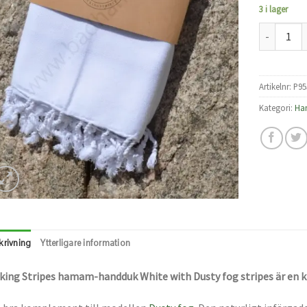
3 i lager
Hamam hand
Artikelnr:
P95
Kategori:
Ha
krivning
Ytterligare information
king Stripes hamam-handduk White with Dusty fog stripes är en 