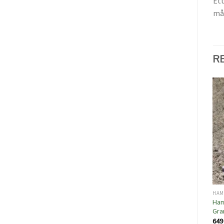
Ett
mån
R
HAM
Ham
Gra
64