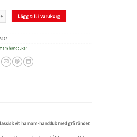
duk White with Dusty Fog stripes mängd
Lägg till i varukorg
5472
mam handdukar
klassisk vit hamam-handduk med grå ränder.