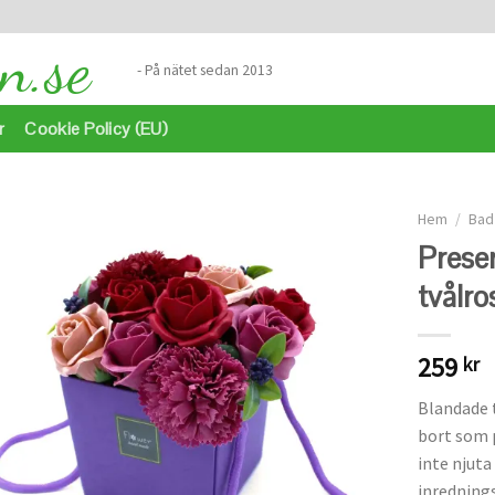
- På nätet sedan 2013
r
Cookie Policy (EU)
Hem
/
Bad
Prese
tvålro
Lägg
till i
önskelistan
259
kr
Blandade t
bort som p
inte njuta
inrednings