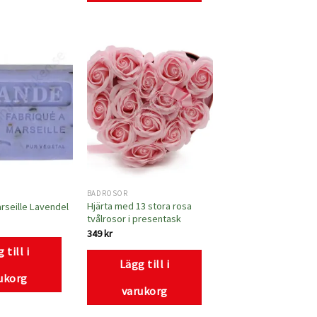
Lägg
Lägg
till i
till i
önskelistan
önskelistan
BADROSOR
Hjärta med 13 stora rosa
rseille Lavendel
tvålrosor i presentask
349
kr
 till i
Lägg till i
ukorg
varukorg