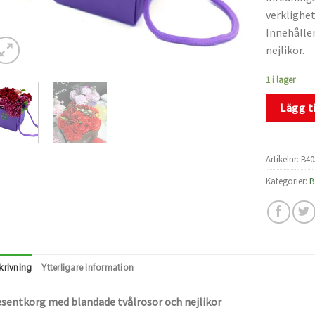
verklighe
Innehåller
nejlikor.
1 i lager
Lägg ti
Artikelnr:
B40
Kategorier:
B
krivning
Ytterligare information
sentkorg med blandade tvålrosor och nejlikor