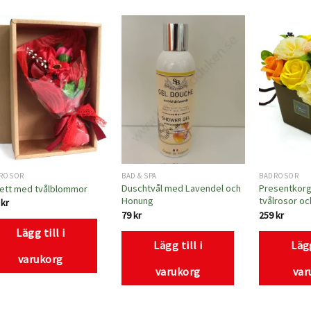
Lägg
Lägg
till i
till i
önskelistan
önskelistan
ROSOR
BAD & SPA
BADROSOR
Duschtvål med Lavendel och
Presentkorg
ett med tvålblommor
Honung
tvålrosor oc
9
kr
79
kr
259
kr
Lägg till i
Lägg till i
Lägg
varukorg
varukorg
var