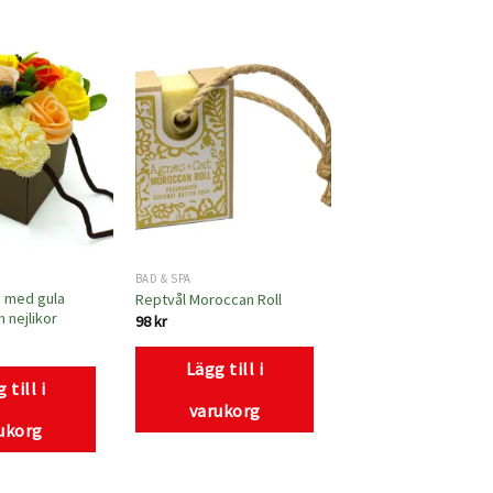
Lägg
Lägg
till i
till i
önskelistan
önskelistan
BAD & SPA
 med gula
Reptvål Moroccan Roll
h nejlikor
98
kr
Lägg till i
 till i
varukorg
ukorg