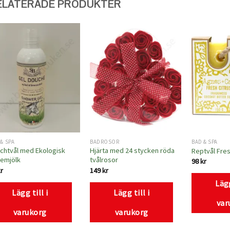
ELATERADE PRODUKTER
Lägg
Lägg
till i
till i
önskelistan
önskelistan
& SPA
BADROSOR
BAD & SPA
chtvål med Ekologisk
Hjärta med 24 stycken röda
Reptvål Fres
emjölk
tvålrosor
98
kr
kr
149
kr
Lägg
Lägg till i
Lägg till i
var
varukorg
varukorg