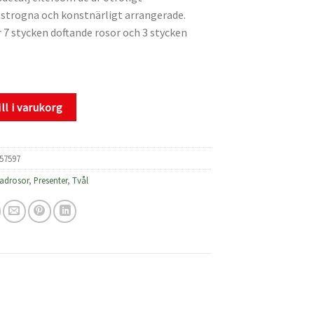
tstrogna och konstnärligt arrangerade.
 7 stycken doftande rosor och 3 stycken
ll i varukorg
57597
adrosor
,
Presenter
,
Tvål