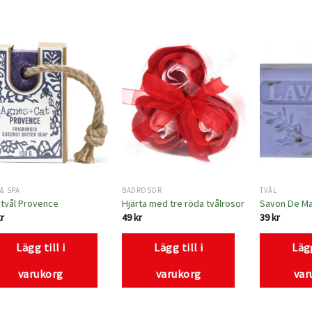
Lägg
Lägg
till i
till i
önskelistan
önskelistan
& SPA
BADROSOR
TVÅL
tvål Provence
Hjärta med tre röda tvålrosor
Savon De Ma
kr
49
kr
39
kr
Lägg till i
Lägg till i
Lägg
varukorg
varukorg
var