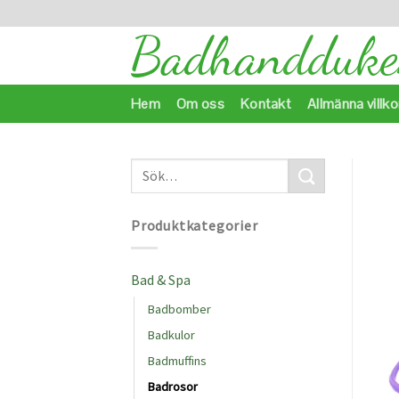
Skip
to
content
Hem
Om oss
Kontakt
Allmänna villko
Produktkategorier
Bad & Spa
Badbomber
Badkulor
Badmuffins
Badrosor