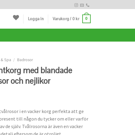
Logga in
Varukorg /
0
kr
0
 & Spa
/
Badrosor
ntkorg med blandade
sor och nejlikor
vålrosor i en vacker korg perfekta att ge
resent till någon du tycker om eller varför
 av de själv. Tvålrosorna är även en vacker
detalj eftersom de är otroligt