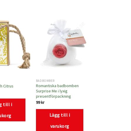
Lägg
Lägg
till i
till i
önskelistan
önskelistan
BADBOMBER
Romantiska badbomben
h Citrus
Surprise Me i lyxig
presentförpackning
99
kr
 till i
Lägg till i
ukorg
varukorg