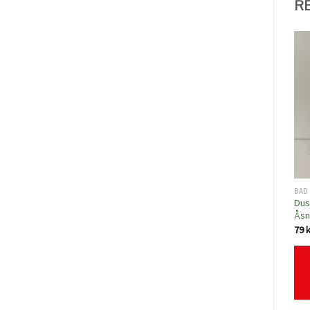
R
BAD 
Dus
Åsn
79