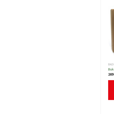
BAD
Buk
26