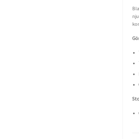
Bla
nju
kon
Gör
Sto