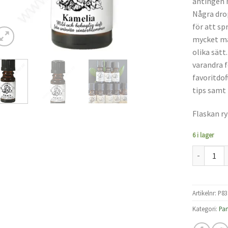
antingen 
Några drop
för att sp
mycket må
olika sätt
varandra f
favoritdof
tips samt 
Flaskan r
6 i lager
Parfymolja
Artikelnr:
P83
Kategori:
Par