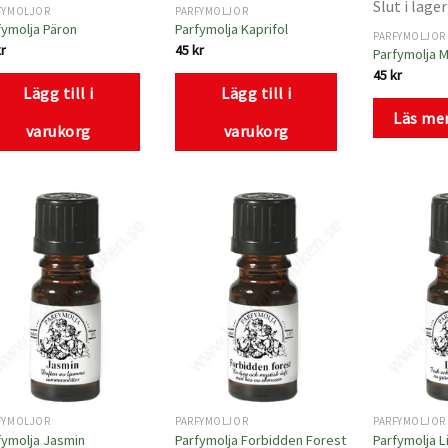
Slut i lager
FYMOLJOR
PARFYMOLJOR
fymolja Päron
Parfymolja Kaprifol
PARFYMOLJOR
kr
45
kr
Parfymolja 
45
kr
Lägg till i
Lägg till i
Läs me
varukorg
varukorg
Lägg
Lägg
till i
till i
önskelistan
önskelistan
FYMOLJOR
PARFYMOLJOR
PARFYMOLJOR
fymolja Jasmin
Parfymolja Forbidden Forest
Parfymolja 