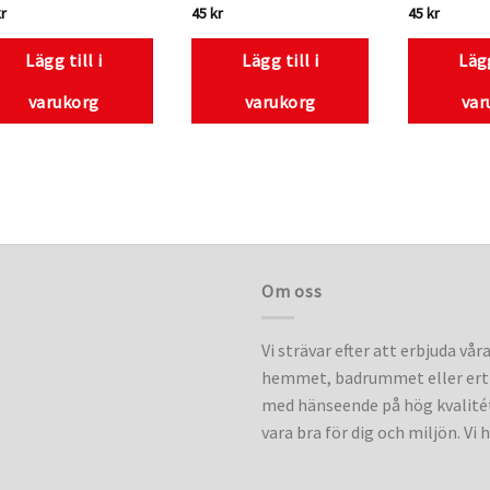
kr
45
kr
45
kr
Lägg till i
Lägg till i
Lägg
varukorg
varukorg
var
Om oss
Vi strävar efter att erbjuda vår
hemmet, badrummet eller ert 
med hänseende på hög kvalitét
vara bra för dig och miljön. Vi