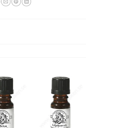
Lägg
Lägg
till i
till i
önskelistan
önskelistan