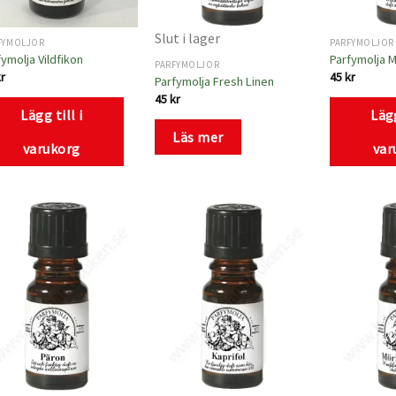
Slut i lager
FYMOLJOR
PARFYMOLJOR
fymolja Vildfikon
Parfymolja 
PARFYMOLJOR
kr
45
kr
Parfymolja Fresh Linen
45
kr
Lägg till i
Lägg
Läs mer
varukorg
var
Lägg
Lägg
till i
till i
önskelistan
önskelistan