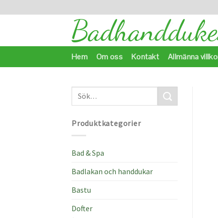
Skip
to
content
Hem
Om oss
Kontakt
Allmänna villko
Produktkategorier
Bad & Spa
Badlakan och handdukar
Bastu
Dofter