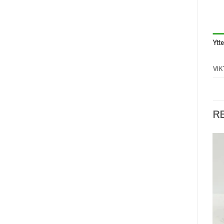
Ytt
VIK
R