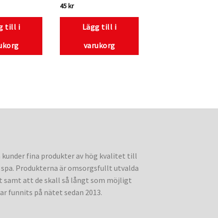
45
kr
 till i
Lägg till i
ukorg
varukorg
a kunder fina produkter av hög kvalitet till
spa. Produkterna är omsorgsfullt utvalda
 samt att de skall så långt som möjligt
 har funnits på nätet sedan 2013.