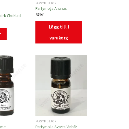
PARFYMOLJOR
Parfymolja Ananas
45
kr
Mörk Choklad
Lägg till i
r
varukorg
Lägg
Lägg
till i
till i
önskelistan
önskelistan
PARFYMOLJOR
Lime
Parfymolja Svarta Vinbär