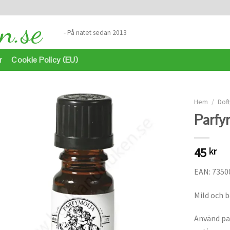
- På nätet sedan 2013
r
Cookie Policy (EU)
Hem
/
Dof
Parfy
Lägg
till i
45
kr
önskelistan
EAN: 7350
Mild och 
Använd par