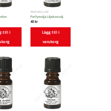
PARFYMOLJOR
Melon
Parfymolja Liljekonvalj
45
kr
 till i
Lägg till i
ukorg
varukorg
Lägg
Lägg
till i
till i
önskelistan
önskelistan