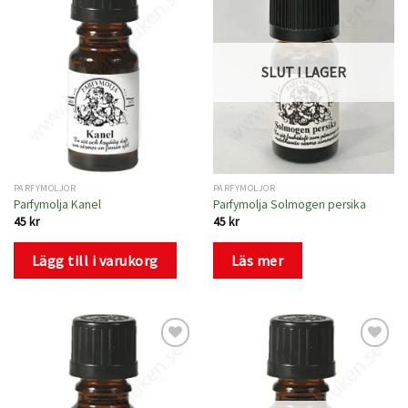
Lägg
Lägg
till i
till i
önskelistan
önskelistan
SLUT I LAGER
PARFYMOLJOR
PARFYMOLJOR
Parfymolja Kanel
Parfymolja Solmogen persika
45
kr
45
kr
Lägg till i varukorg
Läs mer
Lägg
Lägg
till i
till i
önskelistan
önskelistan