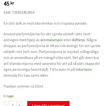
45
kr
EAN: 735002453054
En lätt doft av exotiska drinkar och tropiska paradis.
Använd parfymoljorna för att sprida väldoft i ditt hem
antingen med hjälp av
aromalampor
eller
doftkrus
. Några
droppar av parfymoljorna är oftast tillräckligt för att sprida
väldoft i ett helt rum. Parfymoljorna är mycket mångsidiga
och är användbara på en mängd olika sätt. Det går även bra
att blanda oljorna med varandra för att på så sätt skapa din
egen personliga favoritdoft. Titta även in på
Interlams
hemsida för tips samt idéer.
Flaskan rymmer ca 10ml
3 i lager
Parfymolja Kokos mängd
Lägg till i varukorg