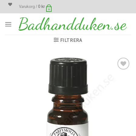
Skip
Varukorg /
0
kr
0
to
content
FILTRERA
Lägg
till i
önskelistan