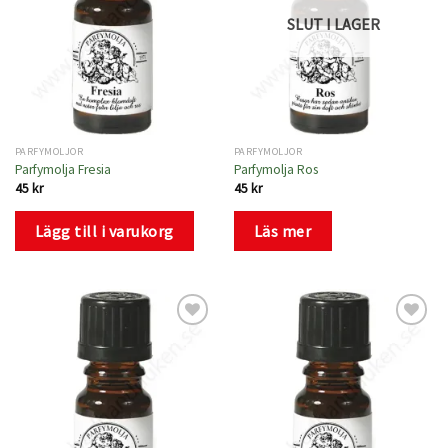
SLUT I LAGER
PARFYMOLJOR
PARFYMOLJOR
Parfymolja Fresia
Parfymolja Ros
45
kr
45
kr
Lägg till i varukorg
Läs mer
Lägg
Lägg
till i
till i
önskelistan
önskelistan