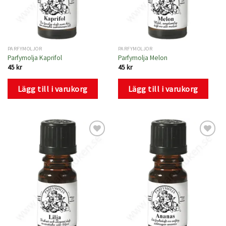
PARFYMOLJOR
PARFYMOLJOR
Parfymolja Kaprifol
Parfymolja Melon
45
kr
45
kr
Lägg till i varukorg
Lägg till i varukorg
Lägg
Lägg
till i
till i
önskelistan
önskelistan