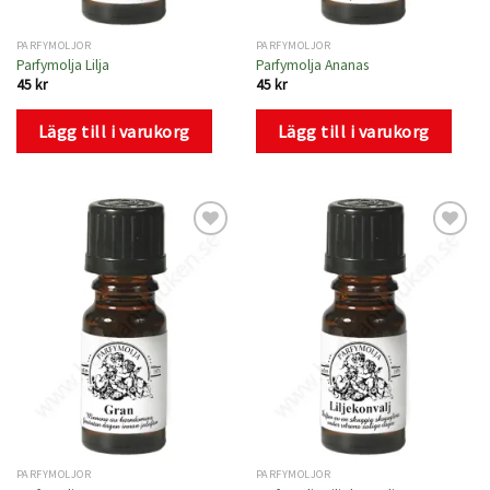
PARFYMOLJOR
PARFYMOLJOR
Parfymolja Lilja
Parfymolja Ananas
45
kr
45
kr
Lägg till i varukorg
Lägg till i varukorg
Lägg
Lägg
till i
till i
önskelistan
önskelistan
PARFYMOLJOR
PARFYMOLJOR