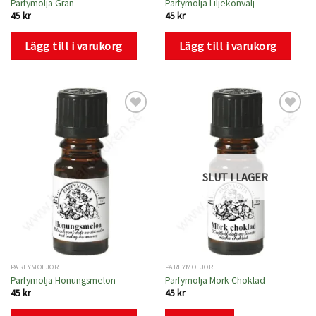
Parfymolja Gran
Parfymolja Liljekonvalj
45
kr
45
kr
Lägg till i varukorg
Lägg till i varukorg
Lägg
Lägg
till i
till i
önskelistan
önskelistan
SLUT I LAGER
PARFYMOLJOR
PARFYMOLJOR
Parfymolja Honungsmelon
Parfymolja Mörk Choklad
45
kr
45
kr