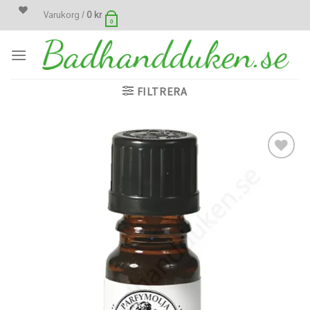
Skip
Varukorg /
0
kr
0
to
content
FILTRERA
Lägg
till i
önskelistan