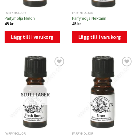
PARFYMOLJOR
PARFYMOLJOR
Parfymolja Melon
Parfymolja Nektarin
45
kr
45
kr
Lägg till i varukorg
Lägg till i varukorg
Lägg
Lägg
till i
till i
önskelistan
önskelistan
SLUT I LAGER
PARFYMOLJOR
PARFYMOLJOR