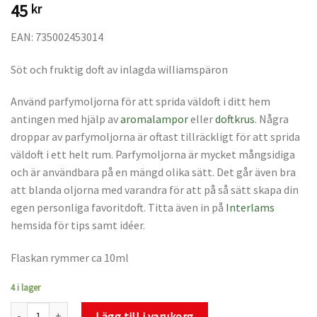
45
kr
EAN: 735002453014
Söt och fruktig doft av inlagda williamspäron
Använd parfymoljorna för att sprida väldoft i ditt hem
antingen med hjälp av
aromalampor
eller
doftkrus
. Några
droppar av parfymoljorna är oftast tillräckligt för att sprida
väldoft i ett helt rum. Parfymoljorna är mycket mångsidiga
och är användbara på en mängd olika sätt. Det går även bra
att blanda oljorna med varandra för att på så sätt skapa din
egen personliga favoritdoft. Titta även in på
Interlams
hemsida för tips samt idéer.
Flaskan rymmer ca 10ml
4 i lager
Parfymolja Päron mängd
Lägg till i varukorg