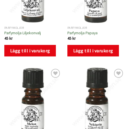
PARFYMOLJOR
PARFYMOLJOR
Parfymolja Liljekonvalj
Parfymolja Papaya
45
kr
45
kr
Lägg till i varukorg
Lägg till i varukorg
Lägg
Lägg
till i
till i
önskelistan
önskelistan