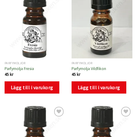
Lägg
Lägg
till i
till i
önskelistan
önskelistan
PARFYMOLJOR
PARFYMOLJOR
Parfymolja Fresia
Parfymolja Vildfikon
45
kr
45
kr
Lägg till i varukorg
Lägg till i varukorg
Lägg
Lägg
till i
till i
önskelistan
önskelistan