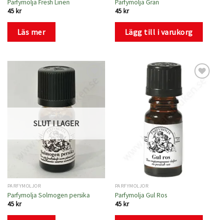
Parfymolja Fresh Linen
Parfymolja Gran
45
kr
45
kr
Läs mer
Lägg till i varukorg
Lägg
Lägg
till i
till i
önskelistan
önskelistan
SLUT I LAGER
PARFYMOLJOR
PARFYMOLJOR
Parfymolja Solmogen persika
Parfymolja Gul Ros
45
kr
45
kr