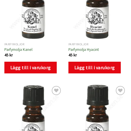
PARFYMOLJOR
PARFYMOLJOR
Parfymolja Kanel
Parfymolja Hyacint
45
kr
45
kr
Lägg till i varukorg
Lägg till i varukorg
Lägg
Lägg
till i
till i
önskelistan
önskelistan