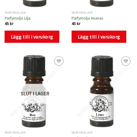
PARFYMOLJOR
PARFYMOLJOR
Parfymolja Lilja
Parfymolja Ananas
45
kr
45
kr
Lägg till i varukorg
Lägg till i varukorg
Lägg
Lägg
till i
till i
önskelistan
önskelistan
SLUT I LAGER
PARFYMOLJOR
PARFYMOLJOR