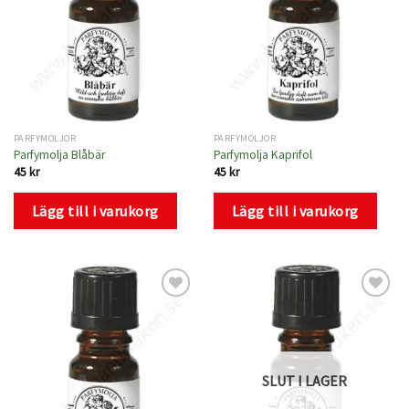
PARFYMOLJOR
PARFYMOLJOR
Parfymolja Blåbär
Parfymolja Kaprifol
45
kr
45
kr
Lägg till i varukorg
Lägg till i varukorg
Lägg
Lägg
till i
till i
önskelistan
önskelistan
SLUT I LAGER