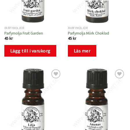
PARFYMOLJOR
PARFYMOLJOR
Parfymolja Fruit Garden
Parfymolja Mörk Choklad
45
kr
45
kr
Lägg till i varukorg
Läs mer
Lägg
Lägg
till i
till i
önskelistan
önskelistan