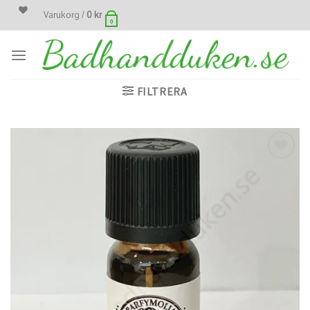
Skip
Varukorg /
0
kr
0
to
content
FILTRERA
Lägg
till i
önskelistan