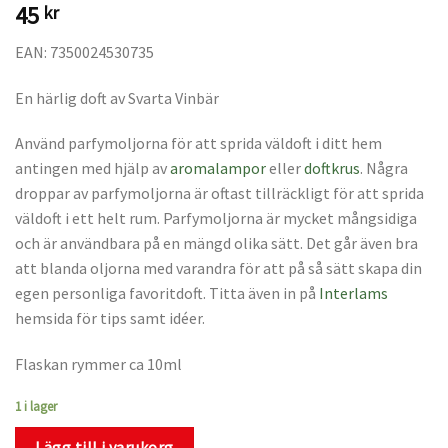
45
kr
EAN: 7350024530735
En härlig doft av Svarta Vinbär
Använd parfymoljorna för att sprida väldoft i ditt hem
antingen med hjälp av
aromalampor
eller
doftkrus
. Några
droppar av parfymoljorna är oftast tillräckligt för att sprida
väldoft i ett helt rum. Parfymoljorna är mycket mångsidiga
och är användbara på en mängd olika sätt. Det går även bra
att blanda oljorna med varandra för att på så sätt skapa din
egen personliga favoritdoft. Titta även in på
Interlams
hemsida för tips samt idéer.
Flaskan rymmer ca 10ml
1 i lager
Lägg till i varukorg