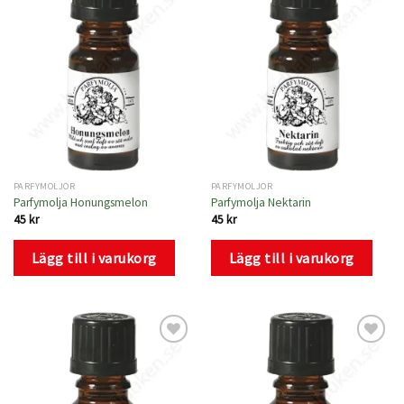
Lägg
Lägg
till i
till i
önskelistan
önskelistan
PARFYMOLJOR
PARFYMOLJOR
Parfymolja Honungsmelon
Parfymolja Nektarin
45
kr
45
kr
Lägg till i varukorg
Lägg till i varukorg
Lägg
Lägg
till i
till i
önskelistan
önskelistan