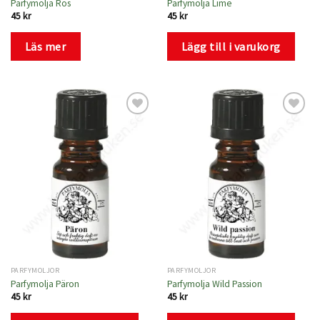
Parfymolja Ros
Parfymolja Lime
45
kr
45
kr
Läs mer
Lägg till i varukorg
Lägg
Lägg
till i
till i
önskelistan
önskelistan
PARFYMOLJOR
PARFYMOLJOR
Parfymolja Päron
Parfymolja Wild Passion
45
kr
45
kr