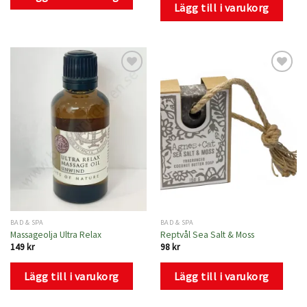
Lägg till i varukorg
Lägg
Lägg
till i
till i
önskelistan
önskelistan
BAD & SPA
BAD & SPA
Massageolja Ultra Relax
Reptvål Sea Salt & Moss
149
kr
98
kr
Lägg till i varukorg
Lägg till i varukorg