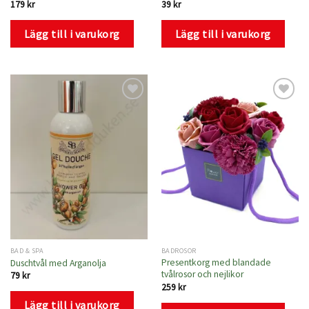
179
kr
39
kr
Lägg till i varukorg
Lägg till i varukorg
Lägg
Lägg
till i
till i
önskelistan
önskelistan
BAD & SPA
BADROSOR
Presentkorg med blandade
Duschtvål med Arganolja
tvålrosor och nejlikor
79
kr
259
kr
Lägg till i varukorg