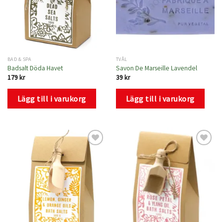
BAD & SPA
TVÅL
Badsalt Döda Havet
Savon De Marseille Lavendel
179
kr
39
kr
Lägg till i varukorg
Lägg till i varukorg
Lägg
Lägg
till i
till i
önskelistan
önskelistan