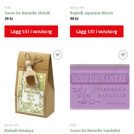
TVÅL
BAD & SPA
Savon De Marseille Olivtvål
Reptvål Japanese Bloom
39
kr
98
kr
Lägg till i varukorg
Lägg till i varukorg
Lägg
Lägg
till i
till i
önskelistan
önskelistan
BAD & SPA
TVÅL
Badsalt Himalaya
Savon De Marseille Sandelträ