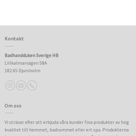
Kontakt
Badhandduken Sverige HB
Lillkalmarvägen 58A
182 65 Djursholm
Om oss
Vi strävar efter att erbjuda våra kunder fina produkter av hög
kvalitet till hemmet, badrummet eller ert spa. Produkterna