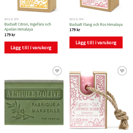
BAD & SPA
BAD & SPA
Badsalt Citron, Ingefära och
Badsalt Ylang och Ros Himalaya
Apelsin Himalaya
179
kr
179
kr
Lägg till i varukorg
Lägg till i varukorg
Lägg
Lägg
till i
till i
önskelistan
önskelistan