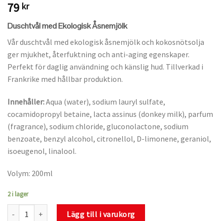
79
kr
Duschtvål med Ekologisk Åsnemjölk
Vår duschtvål med ekologisk åsnemjölk och kokosnötsolja
ger mjukhet, återfuktning och anti-aging egenskaper.
Perfekt för daglig användning och känslig hud. Tillverkad i
Frankrike med hållbar produktion.
Innehåller:
Aqua (water), sodium lauryl sulfate,
cocamidopropyl betaine, lacta assinus (donkey milk), parfum
(fragrance), sodium chloride, gluconolactone, sodium
benzoate, benzyl alcohol, citronellol, D-limonene, geraniol,
isoeugenol, linalool.
Volym: 200ml
2 i lager
Duschtvål med Ekologisk Åsnemjölk mängd
Lägg till i varukorg