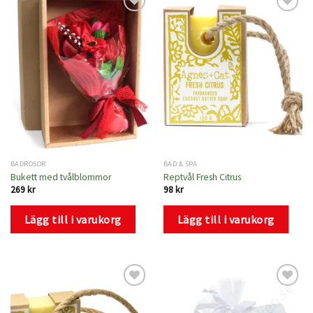
Lägg
Lägg
till i
till i
önskelistan
önskelistan
BADROSOR
BAD & SPA
Bukett med tvålblommor
Reptvål Fresh Citrus
269
kr
98
kr
Lägg till i varukorg
Lägg till i varukorg
Lägg
Lägg