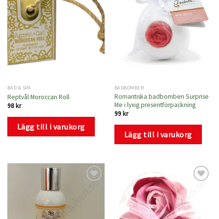
till i
till i
önskelistan
önskelistan
BAD & SPA
BADBOMBER
Romantiska badbomben Surprise
Reptvål Moroccan Roll
Me i lyxig presentförpackning
98
kr
99
kr
Lägg till i varukorg
Lägg till i varukorg
Lägg
Lägg
till i
till i
önskelistan
önskelistan