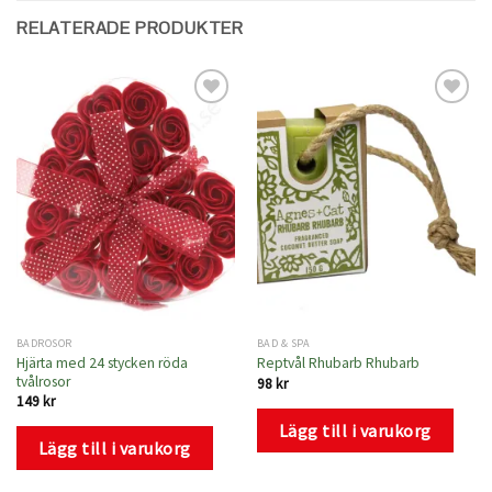
RELATERADE PRODUKTER
Lägg
Lägg
till i
till i
önskelistan
önskelistan
BADROSOR
BAD & SPA
Hjärta med 24 stycken röda
Reptvål Rhubarb Rhubarb
tvålrosor
98
kr
149
kr
Lägg till i varukorg
Lägg till i varukorg