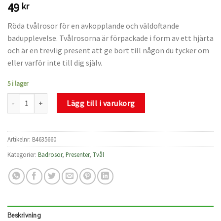
49
kr
Röda tvålrosor för en avkopplande och väldoftande
badupplevelse. Tvålrosorna är förpackade i form av ett hjärta
och är en trevlig present att ge bort till någon du tycker om
eller varför inte till dig själv.
5 i lager
Hjärta med tre röda tvålrosor mängd
Lägg till i varukorg
Artikelnr:
B4635660
Kategorier:
Badrosor
,
Presenter
,
Tvål
Beskrivning