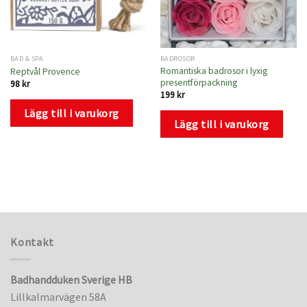
BAD & SPA
BADROSOR
Romantiska badrosor i lyxig
Reptvål Provence
presentförpackning
98
kr
199
kr
Lägg till i varukorg
Lägg till i varukorg
Kontakt
Badhandduken Sverige HB
Lillkalmarvägen 58A