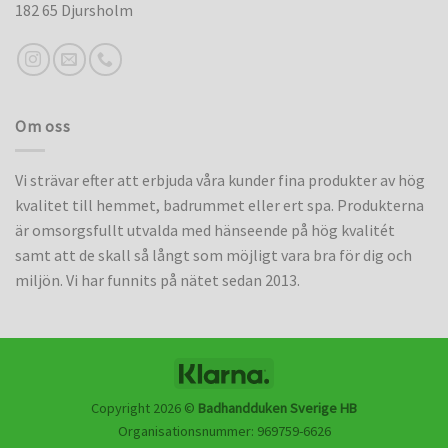
182 65 Djursholm
Om oss
Vi strävar efter att erbjuda våra kunder fina produkter av hög
kvalitet till hemmet, badrummet eller ert spa. Produkterna
är omsorgsfullt utvalda med hänseende på hög kvalitét
samt att de skall så långt som möjligt vara bra för dig och
miljön. Vi har funnits på nätet sedan 2013.
Copyright 2026 ©
Badhandduken Sverige HB
Organisationsnummer: 969759-6626