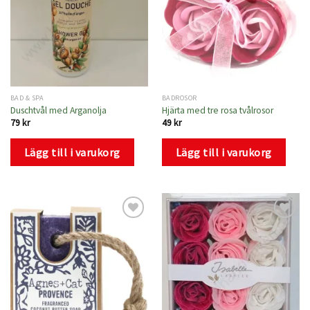
BAD & SPA
BADROSOR
Duschtvål med Arganolja
Hjärta med tre rosa tvålrosor
79
kr
49
kr
Lägg till i varukorg
Lägg till i varukorg
Lägg
Lägg
till i
till i
önskelistan
önskelistan