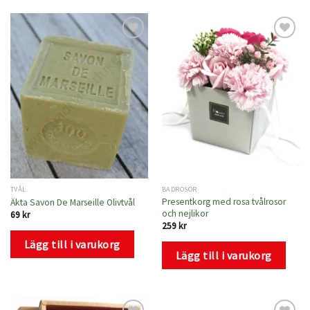
Lägg
Lägg
till i
till i
önskelistan
önskelistan
TVÅL
BADROSOR
Presentkorg med rosa tvålrosor
Äkta Savon De Marseille Olivtvål
och nejlikor
69
kr
259
kr
Lägg till i varukorg
Lägg till i varukorg